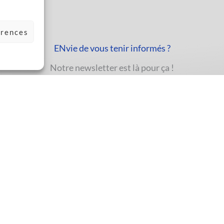
érences
ENvie de vous tenir informés ?
Notre newsletter est là pour ça !
llez laisser ce champ vide.
'accepte de communiquer mon adresse email afin de recevoir les
mations commerciales de Maquet Soudage maximum 1x par semaine et
 la politique de confidentialité en vigueur.