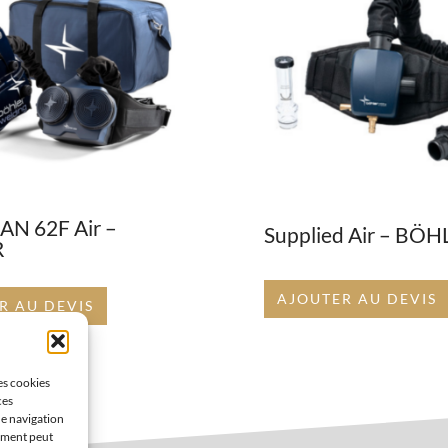
N 62F Air –
Supplied Air – BÖ
R
AJOUTER AU DEVIS
R AU DEVIS
les cookies
ces
de navigation
tement peut