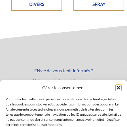
DIVERS
SPRAY
ENvie de vous tenir informés ?
Notre newsletter est là pour ça !
Gérer le consentement
Pour offrir les meilleures expériences, nous utilisons des technologies telles
J'accepte de communiquer mon adresse email afin de recevoir
Veuillez laisser ce champ vide.
que les cookies pour stocker et/ou accéder aux informations des appareils. Le
fait de consentir à ces technologies nous permettra de traiter des données
les informations commerciales de Maquet Soudage maximum 1x
telles que le comportement de navigation ou les ID uniques sur ce site. Le fait de
par semaine et selon la politique de confidentialité en vigueur.
ne pas consentir ou de retirer son consentement peut avoir un effet négatif sur
certaines caractéristiques et fonctions.