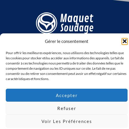
Tel :
+32 (0)4 337 55 35
Gérer le consentement
Email :
info@maquetsoudage.be
CGV
Pour offrir les meilleures expériences, nous utilisons des technologies telles que
FAQ
les cookies pour stocker et/ou accéder aux informations des appareils. Le fait de
Nous rejoindre sur les réseaux
consentir à ces technologies nous permettra de traiter des données telles que le
L
F
comportement de navigation ou les ID uniques sur ce site. Le fait de ne pas
consentir ou de retirer son consentement peut avoir un effet négatif sur certaines
i
a
caractéristiques et fonctions.
n
c
©2026 Maquet Soudage | Créé par
Anne-Sarine Limpens
Accepter
k
e
Refuser
e
b
Voir Les Préférences
d
o