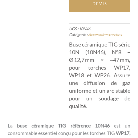
DEVIS
UGS :
10N46
Catégorie :
Accessoires torches
Buse céramique TIG série
10N (10N46), N°8 –
Ø 12,7 mm × ~47 mm,
pour torches WP17,
WP18 et WP26. Assure
une diffusion de gaz
uniforme et un arc stable
pour un soudage de
qualité.
La
buse céramique TIG référence 10N46
est un
consommable essentiel conçu pour les torches TIG
WP17,