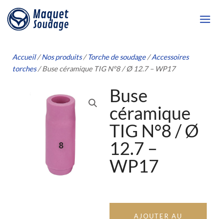
Aller
au
contenu
Accueil
/
Nos produits
/
Torche de soudage
/
Accessoires
torches
/ Buse céramique TIG N°8 / Ø 12.7 – WP17
Buse
céramique
TIG N°8 / Ø
12.7 –
WP17
AJOUTER AU