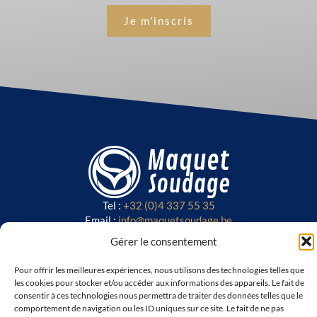
Tel :
+32 (0)4 337 55 35
Email :
info@maquetsoudage.be
CGV
Gérer le consentement
FAQ
Nous rejoindre sur les réseaux
Pour offrir les meilleures expériences, nous utilisons des technologies telles que
L
F
les cookies pour stocker et/ou accéder aux informations des appareils. Le fait de
consentir à ces technologies nous permettra de traiter des données telles que le
i
a
comportement de navigation ou les ID uniques sur ce site. Le fait de ne pas