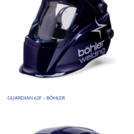
GUARDIAN 62F – BÖHLER