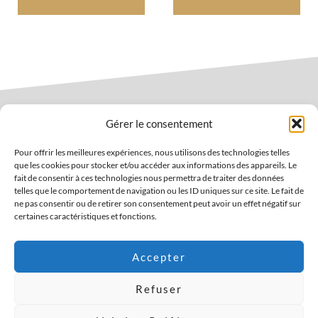
Gérer le consentement
Pour offrir les meilleures expériences, nous utilisons des technologies telles
que les cookies pour stocker et/ou accéder aux informations des appareils. Le
ENvie de vous tenir informés ?
fait de consentir à ces technologies nous permettra de traiter des données
telles que le comportement de navigation ou les ID uniques sur ce site. Le fait de
Notre newsletter est là pour ça !
ne pas consentir ou de retirer son consentement peut avoir un effet négatif sur
certaines caractéristiques et fonctions.
Veuillez laisser ce champ vide.
J'accepte de communiquer mon adresse email afin de recevoir
Accepter
les informations commerciales de Maquet Soudage maximum 1x
Refuser
par semaine et selon la politique de confidentialité en vigueur.